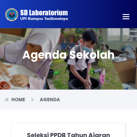
Main
Men
Agenda Sekolah
HOME
AGENDA
Seleksi PPDB Tahun Ajaran