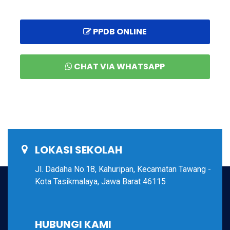
PPDB ONLINE
CHAT VIA WHATSAPP
LOKASI SEKOLAH
Jl. Dadaha No.18, Kahuripan, Kecamatan Tawang -
Kota Tasikmalaya, Jawa Barat 46115
HUBUNGI KAMI