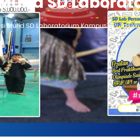
 Murid SD Laborat
iatan Belajar Out
lajar Outdoor SD Laboratorium Kampus Upi
asi Murid SD Laboratorium Kampus UPI Tasik
Selamat data