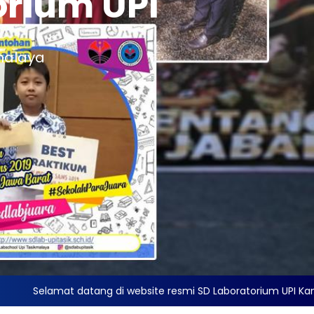
orium UPI
door
 Tasikmalaya
malaya
ng di website resmi SD Laboratorium UPI Kampus Tasikmalaya, ka