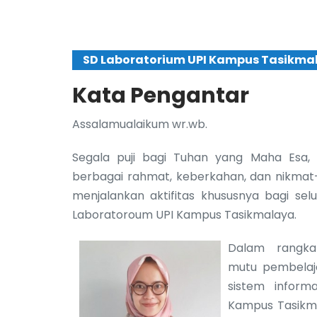
SD Laboratorium UPI Kampus Tasikma
Kata Pengantar
Assalamualaikum wr.wb.
Segala puji bagi Tuhan yang Maha Esa,
berbagai rahmat, keberkahan, dan nikmat
menjalankan aktifitas khususnya bagi sel
Laboratoroum UPI Kampus Tasikmalaya.
Dalam rangk
mutu pembela
sistem inform
Kampus Tasikma