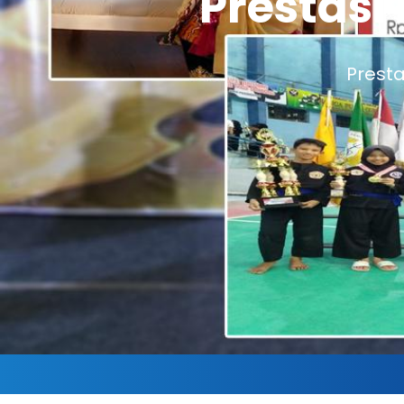
Prestasi
Keg
Kegiatan Be
Prest