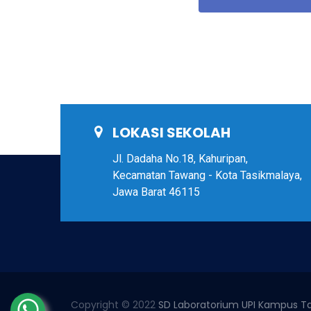
LOKASI SEKOLAH
Jl. Dadaha No.18, Kahuripan,
Kecamatan Tawang - Kota Tasikmalaya,
Jawa Barat 46115
Copyright © 2022
SD Laboratorium UPI Kampus T