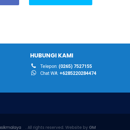
HUBUNGI KAMI
Telepon:
(0265) 7527155
Chat WA:
+6285220284474
asikmalaya
. All rights reserved. Website by
GM