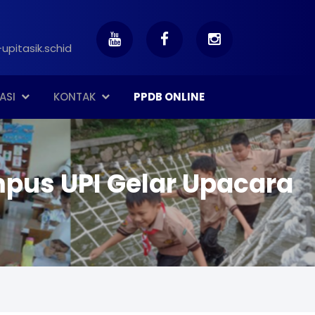
upitasik.schid
ASI
KONTAK
PPDB ONLINE
mpus UPI Gelar Upacara